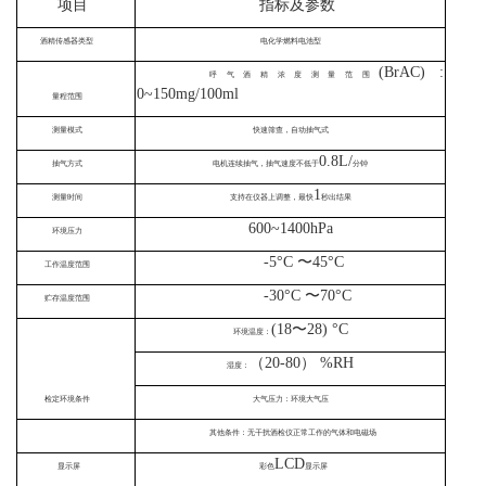
项目
指标及参数
酒精传感器类型
电化学燃料电池型
(BrAC) :
呼气酒精浓度测量范围
0~150mg/100ml
量程范围
测量模式
快速筛查，自动抽气式
0.8L/
抽气方式
电机连续抽气，抽气速度不低于
分钟
1
测量时间
支持在仪器上调整，最快
秒出结果
600~1400hPa
环境压力
-5°C
〜
45°C
工作温度范围
-30°C
〜
70°C
贮存温度范围
(
18
〜
28) °C
环境温度：
（20-80） %RH
湿度：
检定环境条件
大气压力：环境大气压
其他条件：无干扰酒检仪正常工作的气体和电磁场
LCD
显示屏
彩色
显示屏