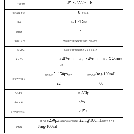
45
〜
85%r
・
h.
环境湿度
8
连续测量时间
小时以上
LED
手电
强光
照明灯
√
破窗器
指示灯提示
酒精浓度超过设定值指示灯闪亮提示
马达提示
酒精浓度超过设定值马达发出振动提
405mm
X45mm
X45mm
主机尺寸
约
（长）
（宽）
（高）
5~150px
(mg/100ml)
测试距离
测试
测试浓度
测试方式/项目
22
88
273g
仪器重量
约
<5s
出值时间
<15s
归零时间(常温)
250px,
22mg/100ml,
吹气距离
测试气体酒精浓度为
仪器测值大于
8mg/100ml
灵敏度