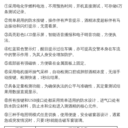
①采用电化学燃料电池，不用预热时间，开机直接测试，可存储6万
条测试记录。
②简单易用的防水按键，操作伴有声音提示，酒精浓度超标伴有马
达振动和闪灯提示，无需看屏。
③高亮彩色LCD显示屏，智能语音播报和电子哨音功能，方便执
法。
④红蓝双色警示灯，醒目提示过往车辆，亦可提高交警本身在车流
中的警示作用，为其人身安全增加防护。
⑤底部嵌有强磁铁，方便吸在金属面板上固定。
⑥采用电机循环抽气采样，自动检测口腔或肺部酒精浓度，无须手
动按键。检测快速，1秒出结果。
⑦具备定量检测功能，为确保执法的公平与准确性，其定量测试结
果用数据直观显示。
⑧所有按键和USB接口处都采用简单适用的防水设计，进气口处有
防水防尘材料，防止水和尘粒进入测酒精的核心元件。
⑨三种手电照明模式任意切换，使用便捷，安全破窗器设计，遇紧
急或突发情况时，只要1秒就能击破车窗玻璃。