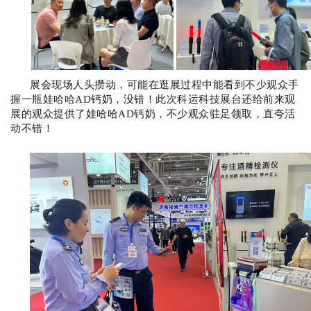
展会现场人头攒动，可能在逛展过程中能看到不少观众手
握一瓶娃哈哈AD钙奶，没错！此次
科运科技展台还
给前来观
展的观众提供了
娃哈哈AD钙奶
，不少观众驻足领取，直夸活
动不错！