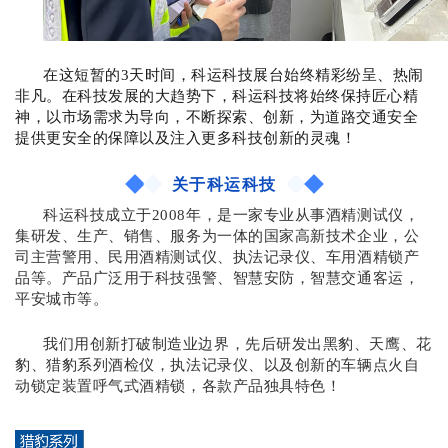
在这短暂的
3
天时
间
，科运科技展台
始终精彩纷呈、热闹
非凡。
在科技发展的大趋势下，
科运科技
将
始终保持匠心精
神
，
以市场需求为导向，不断探索、创新，为道路交通安全
提供更安全的保障以及
注
入更
多科技创新的灵
魂
！
关于科运科技
科运科技成立于2008年，是一家专业从事酒精测试仪，
集研发、生产、销售、服务为一体的国家高新技术企业，公
司主营警用、民用酒精测试仪、执法记录仪、车用酒精锁产
品等。产品广泛用于科技强警、智慧安防，智慧交通客运，
平安城市等。
我们用创新打破制造业边界，先后研发出黑豹、天鹰、花
豹、猎豹系列酒检仪，执法记录仪、以及创新的车辆点火自
动锁定装置呼气式酒精锁，各款产品独具特色！