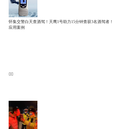
怀集交警白天查酒驾！天鹰1号助力15分钟查获3名酒驾者！
应用案例